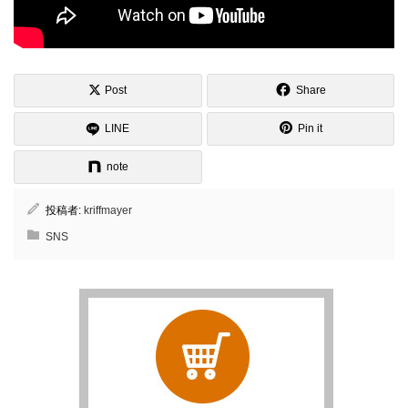
Post
Share
LINE
Pin it
note
投稿者:
kriffmayer
SNS